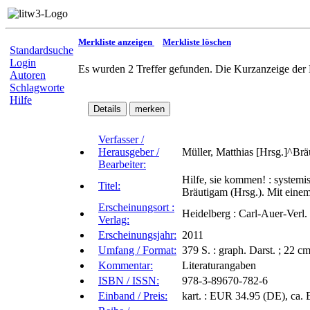
Merkliste anzeigen
Merkliste löschen
Standardsuche
Login
Es wurden 2 Treffer gefunden. Die Kurzanzeige der 
Autoren
Schlagworte
Hilfe
Verfasser /
Herausgeber /
Müller, Matthias [Hrsg.]^Brä
Bearbeiter:
Hilfe, sie kommen! : systemi
Titel:
Bräutigam (Hrsg.). Mit eine
Erscheinungsort :
Heidelberg : Carl-Auer-Verl.
Verlag:
Erscheinungsjahr:
2011
Umfang / Format:
379 S. : graph. Darst. ; 22 c
Kommentar:
Literaturangaben
ISBN / ISSN:
978-3-89670-782-6
Einband / Preis:
kart. : EUR 34.95 (DE), ca.