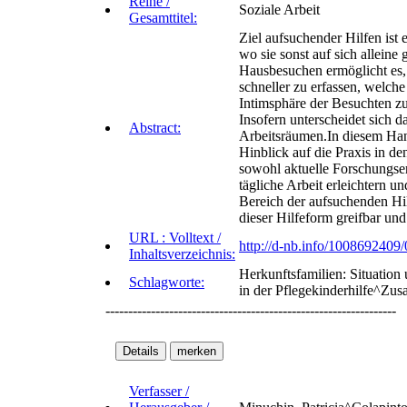
Reihe /
Soziale Arbeit
Gesamttitel:
Ziel aufsuchender Hilfen ist
wo sie sonst auf sich alleine
Hausbesuchen ermöglicht es,
schneller zu erfassen, welche
Intimsphäre der Besuchten zu
Insofern unterscheidet sich d
Abstract:
Arbeitsräumen.In diesem Han
Hinblick auf die Praxis in d
sowohl aktuelle Forschungserg
tägliche Arbeit erleichtern u
Bereich der aufsuchenden Hi
dieser Hilfeform greifbar un
URL : Volltext /
http://d-nb.info/1008692409/
Inhaltsverzeichnis:
Herkunftsfamilien: Situatio
Schlagworte:
in der Pflegekinderhilfe^Zu
----------------------------------------------------------------
Verfasser /