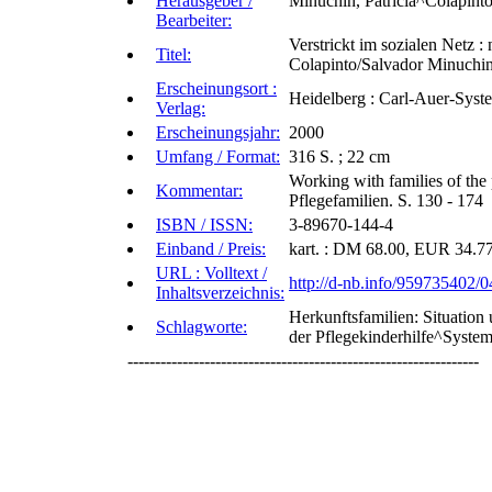
Herausgeber /
Minuchin, Patricia^Colapint
Bearbeiter:
Verstrickt im sozialen Netz 
Titel:
Colapinto/Salvador Minuchin
Erscheinungsort :
Heidelberg : Carl-Auer-Syste
Verlag:
Erscheinungsjahr:
2000
Umfang / Format:
316 S. ; 22 cm
Working with families of the 
Kommentar:
Pflegefamilien. S. 130 - 174
ISBN / ISSN:
3-89670-144-4
Einband / Preis:
kart. : DM 68.00, EUR 34.77,
URL : Volltext /
http://d-nb.info/959735402/0
Inhaltsverzeichnis:
Herkunftsfamilien: Situatio
Schlagworte:
der Pflegekinderhilfe^Syste
----------------------------------------------------------------