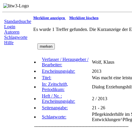
Merkliste anzeigen
Merkliste löschen
Standardsuche
Login
Es wurde 1 Treffer gefunden. Die Kurzanzeige der E
Autoren
Schlagworte
Hilfe
Verfasser / Herausgeber /
Wolf, Klaus
Bearbeiter:
Erscheinungsjahr:
2013
Titel:
Was macht eine leistu
In: Zeitschrift,
Dialog Erziehungshi
Periodikum:
Heft / Nr. :
2 / 2013
Erscheinungsjahr:
Seitenangabe:
21 - 26
Pflegekinderhilfe im
Schlagworte:
Entwicklungen^Pflege
----------------------------------------------------------------