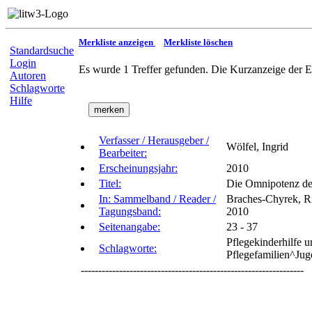
Merkliste anzeigen
Merkliste löschen
Standardsuche
Login
Es wurde 1 Treffer gefunden. Die Kurzanzeige der E
Autoren
Schlagworte
Hilfe
Verfasser / Herausgeber /
Wölfel, Ingrid
Bearbeiter:
Erscheinungsjahr:
2010
Titel:
Die Omnipotenz des
In: Sammelband / Reader /
Braches-Chyrek, Rit
Tagungsband:
2010
Seitenangabe:
23 - 37
Pflegekinderhilfe 
Schlagworte:
Pflegefamilien^Jug
----------------------------------------------------------------