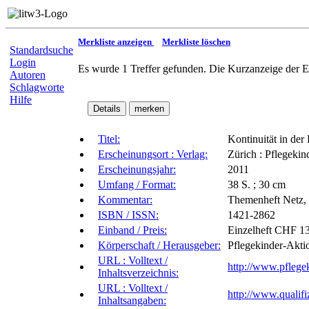
Merkliste anzeigen
Merkliste löschen
Standardsuche
Login
Es wurde 1 Treffer gefunden. Die Kurzanzeige der E
Autoren
Schlagworte
Hilfe
Titel:
Kontinuität in der
Erscheinungsort : Verlag:
Zürich : Pflegeki
Erscheinungsjahr:
2011
Umfang / Format:
38 S. ; 30 cm
Kommentar:
Themenheft Netz, F
ISBN / ISSN:
1421-2862
Einband / Preis:
Einzelheft CHF 1
Körperschaft / Herausgeber:
Pflegekinder-Akti
URL : Volltext /
http://www.pfleg
Inhaltsverzeichnis:
URL : Volltext /
http://www.quali
Inhaltsangaben: