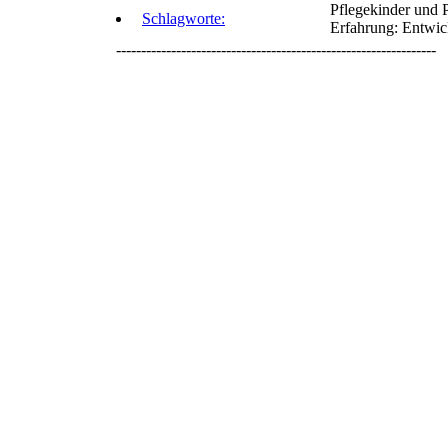
Pflegekinder und 
Schlagworte:
Erfahrung: Entwi
----------------------------------------------------------------