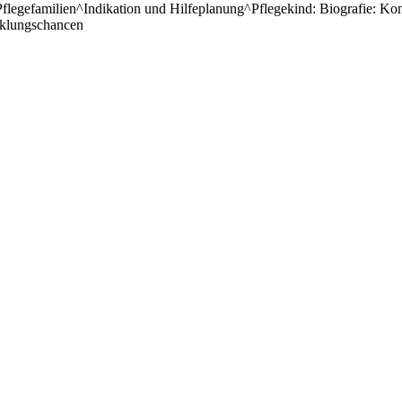
Pflegefamilien^Indikation und Hilfeplanung^Pflegekind: Biografie: Ko
cklungschancen