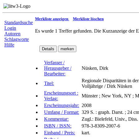
Merkliste anzeigen
Merkliste löschen
Standardsuche
Login
Es wurde 1 Treffer gefunden. Die Kurzanzeige der E
Autoren
Schlagworte
Hilfe
Verfasser /
Herausgeber /
Nüsken, Dirk
Bearbeiter:
Regionale Disparitäten in de
Titel:
Volljährige / Dirk Nüsken
Erscheinungsort :
Münster ; New York, NY ; M
Verlag:
Erscheinungsjahr:
2008
Umfang / Format:
329 S. : graph. Darst. ; 24 c
Kommentar:
Zugl.: Bielefeld, Univ., Diss.
ISBN / ISSN:
978-3-8309-2007-6
Einband / Preis:
kart.