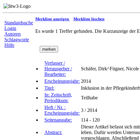
Merkliste anzeigen
Merkliste löschen
Standardsuche
Login
Es wurde 1 Treffer gefunden. Die Kurzanzeige der E
Autoren
Schlagworte
Hilfe
Verfasser /
Herausgeber /
Schäfer, Dirk^Fügner, Nicole
Bearbeiter:
Erscheinungsjahr:
2014
Titel:
Inklusion in der Pflegekinderh
In: Zeitschrift,
Teilhabe
Periodikum:
Heft / Nr. :
3 / 2014
Erscheinungsjahr:
Seitenangabe:
114 - 120
Dieser Artikel befasst sich m
Abstract:
leben. Dafür werden Untersuc
vorgeschlagen. Abschließend 