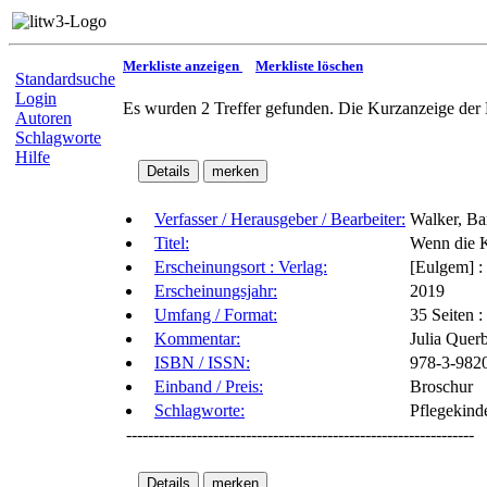
Merkliste anzeigen
Merkliste löschen
Standardsuche
Login
Es wurden 2 Treffer gefunden. Die Kurzanzeige der 
Autoren
Schlagworte
Hilfe
Verfasser / Herausgeber / Bearbeiter:
Walker, Ba
Titel:
Wenn die K
Erscheinungsort : Verlag:
[Eulgem] :
Erscheinungsjahr:
2019
Umfang / Format:
35 Seiten :
Kommentar:
Julia Querb
ISBN / ISSN:
978-3-982
Einband / Preis:
Broschur
Schlagworte:
Pflegekind
----------------------------------------------------------------