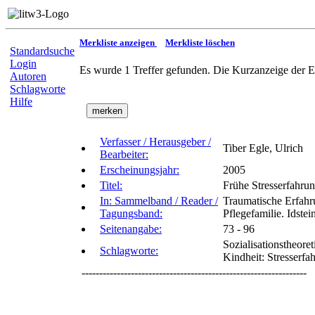
Merkliste anzeigen
Merkliste löschen
Standardsuche
Login
Es wurde 1 Treffer gefunden. Die Kurzanzeige der E
Autoren
Schlagworte
Hilfe
Verfasser / Herausgeber /
Tiber Egle, Ulrich
Bearbeiter:
Erscheinungsjahr:
2005
Titel:
Frühe Stresserfahrun
In: Sammelband / Reader /
Traumatische Erfahru
Tagungsband:
Pflegefamilie. Idste
Seitenangabe:
73 - 96
Sozialisationstheor
Schlagworte:
Kindheit: Stresserfa
----------------------------------------------------------------