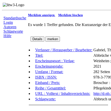
Merkliste anzeigen
Merkliste löschen
Standardsuche
Login
Es wurde 1 Treffer gefunden. Die Kurzanzeige der E
Autoren
Schlagworte
Hilfe
Verfasser / Herausgeber / Bearbeiter:
Gabriel, T
Titel:
Abbrüche v
Erscheinungsort : Verlag:
Weinheim ;
Erscheinungsjahr:
2021
Umfang / Format:
282 Seiten 
ISBN / ISSN:
978-3-779
Einband / Preis:
Broschur :
Reihe / Gesamttitel:
Pflegekind
URL : Volltext / Inhaltsverzeichnis:
http://d-n
Schlagworte:
Abbruch un
----------------------------------------------------------------