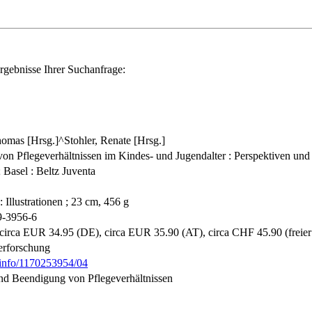
rgebnisse Ihrer Suchanfrage:
homas [Hrsg.]^Stohler, Renate [Hrsg.]
on Pflegeverhältnissen im Kindes- und Jugendalter : Perspektiven und 
 Basel : Beltz Juventa
: Illustrationen ; 23 cm, 456 g
9-3956-6
 circa EUR 34.95 (DE), circa EUR 35.90 (AT), circa CHF 45.90 (freier 
erforschung
b.info/1170253954/04
d Beendigung von Pflegeverhältnissen