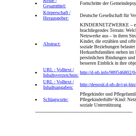
Reihe /
Fortschritte der Gemeindeps
Gesamttitel:
Körperschaft /
Deutsche Gesellschaft für Ve
Herausgeber:
KINDERNETZWERKE – ein auf
brachliegendes Terrain: Wel
Netzwerke aus – in ihren Str
Kinder, die erzählen und offe
Abstract:
soziale Beziehungen belastet
Herkunftsfamilien stehen im 
persönlichen Bindungen und s
besseren Einblick in ihre ob
URL : Volltext /
http://d-nb.info/989546802/0
Inhaltsverzeichnis:
URL : Volltext /
http://deposit.d-nb.de/cg
Inhaltsangaben:
Pflegekinder und Pflegefami
Schlagworte:
Pflegekinderhilfe^Kind: Net
soziale Unterstützung
----------------------------------------------------------------