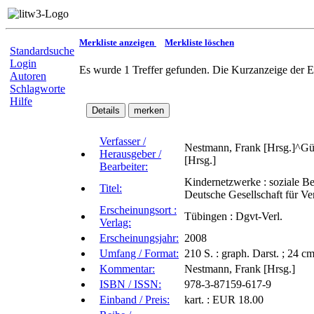
Merkliste anzeigen
Merkliste löschen
Standardsuche
Login
Es wurde 1 Treffer gefunden. Die Kurzanzeige der E
Autoren
Schlagworte
Hilfe
Verfasser /
Nestmann, Frank [Hrsg.]^Günt
Herausgeber /
[Hrsg.]
Bearbeiter:
Kindernetzwerke : soziale Be
Titel:
Deutsche Gesellschaft für Ve
Erscheinungsort :
Tübingen : Dgvt-Verl.
Verlag:
Erscheinungsjahr:
2008
Umfang / Format:
210 S. : graph. Darst. ; 24 c
Kommentar:
Nestmann, Frank [Hrsg.]
ISBN / ISSN:
978-3-87159-617-9
Einband / Preis:
kart. : EUR 18.00