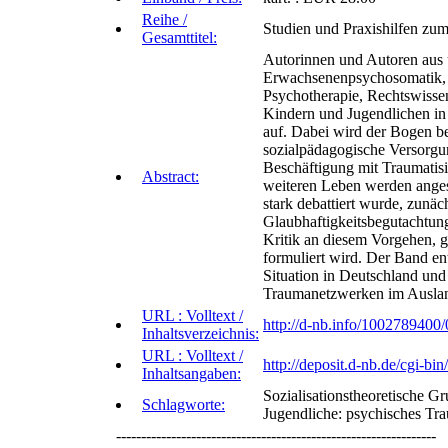
Reihe /
Studien und Praxishilfen zu
Gesamttitel:
Autorinnen und Autoren aus un
Erwachsenenpsychosomatik, 
Psychotherapie, Rechtswissen
Kindern und Jugendlichen in 
auf. Dabei wird der Bogen be
sozialpädagogische Versorgu
Beschäftigung mit Traumatis
Abstract:
weiteren Leben werden angespr
stark debattiert wurde, zunäc
Glaubhaftigkeitsbegutachtung 
Kritik an diesem Vorgehen, g
formuliert wird. Der Band e
Situation in Deutschland un
Traumanetzwerken im Auslan
URL : Volltext /
http://d-nb.info/1002789400/
Inhaltsverzeichnis:
URL : Volltext /
http://deposit.d-nb.de/cg
Inhaltsangaben:
Sozialisationstheoretische 
Schlagworte:
Jugendliche: psychisches Tr
----------------------------------------------------------------