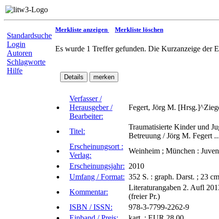
Merkliste anzeigen
Merkliste löschen
Standardsuche
Login
Es wurde 1 Treffer gefunden. Die Kurzanzeige der E
Autoren
Schlagworte
Hilfe
Verfasser /
Herausgeber /
Fegert, Jörg M. [Hrsg.]^Zieg
Bearbeiter:
Traumatisierte Kinder und J
Titel:
Betreuung / Jörg M. Fegert ..
Erscheinungsort :
Weinheim ; München : Juvent
Verlag:
Erscheinungsjahr:
2010
Umfang / Format:
352 S. : graph. Darst. ; 23 c
Literaturangaben 2. Aufl 20
Kommentar:
(freier Pr.)
ISBN / ISSN:
978-3-7799-2262-9
Einband / Preis:
kart. : EUR 28.00