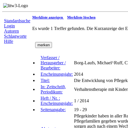
Merkliste anzeigen
Merkliste löschen
Standardsuche
Login
Es wurde 1 Treffer gefunden. Die Kurzanzeige der E
Autoren
Schlagworte
Hilfe
Verfasser /
Herausgeber /
Borg-Laufs, Michael^Ruff, C
Bearbeiter:
Erscheinungsjahr:
2014
Titel:
Die Entwicklung von Pflegeki
In: Zeitschrift,
Verhaltenstherapie mit Kinde
Periodikum:
Heft / Nr. :
1 / 2014
Erscheinungsjahr:
Seitenangabe:
19 - 29
Pflegekinder haben in aller Re
Pflegefamilien gegeben wurde
sorgen auch nach einem Wechse